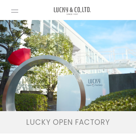
Luck
Lucky&Co.,Lt
d.（ラッキー
y&C
アンドカンパ
ニー）
o.,Lt
d.
（ラ
ッキ
ーア
LUCKY OPEN FACTORY
ンド