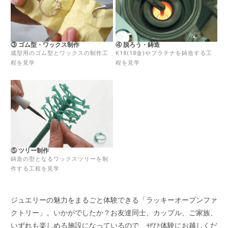
③ ゴム型・ワックス制作
④ 脱ろう・鋳造
成型用のゴム型とワックスの制作工
K18(18金)やプラチナを鋳造する工
程を見学
程を見学
⑤ ツリー制作
鋳造の型となるワックスツリーを制
作する工程を見学
ジュエリーの魅力をまるごと体験できる「ラッキーオープンファ
クトリー」。いかがでしたか？お友達同士、カップル、ご家族、
いずれも楽しめる施設になっているので、ぜひ体験にお越しくだ