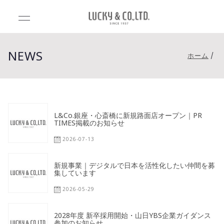
Luck
Lucky&Co.,Lt
d.（ラッキー
y&C
アンドカンパ
NEWS
ホーム
ニー）
o.,Ltd
.（ラ
L&Co.銀座・心斎橋に新規路面店オープン｜PR
TIMES掲載のお知らせ
ッキ
2026-07-13
ーア
新規事業｜デジタルで日本を活性化したい仲間を募
集しています
ンド
2026-05-29
カン
2028年度 新卒採用開始・山日YBS企業ガイダンス
参加のお知らせ