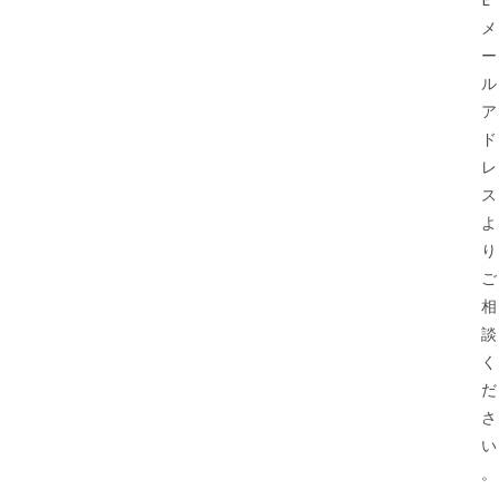
メ
ー
ル
ア
ド
レ
ス
よ
り
ご
相
談
く
だ
さ
い
。