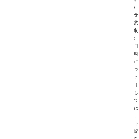
(
予
約
制
)
日
時
に
つ
き
ま
し
て
は
、
下
記
E