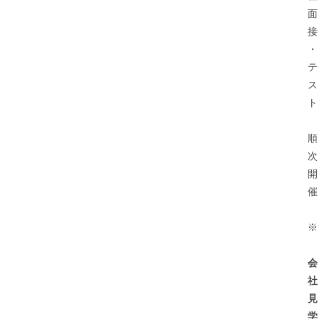
面
接
・
テ
ス
ト
順
次
開
催
※
会
社
見
学