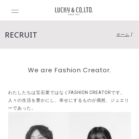
Luck
Lucky&Co.,Lt
d.（ラッキー
y&C
アンドカンパ
RECRUIT
ホーム
ニー）
o.,Lt
d.
We are Fashion Creator.
（ラ
わたしたちは宝石業ではなくFASHION CREATORです。
ッキ
人々の生活を豊かにし、幸せにするものが偶然、ジュエリ
ーであった。
ーア
ンド