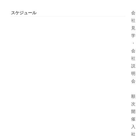
スケジュール
会
社
見
学
・
会
社
説
明
会
順
次
開
催
入
社