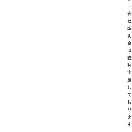
・
会
社
説
明
会
は
随
時
実
施
し
て
お
り
ま
す
。