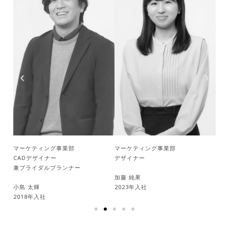
カン
パニ
ー）
マーケティング事業部
マーケティング事業部
マー
CADデザイナー
デザイナー
兼ブライダルプランナー
五味
加藤 純果
20
小島 太輝
2023年入社
2018年入社