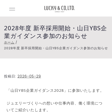
Luck
Lucky&Co.,Lt
d.（ラッキー
y&C
アンドカンパ
2028年度 新卒採用開始・山日YBS企
ニー）
業ガイダンス参加のお知らせ
o.,Ltd
ホーム
2028年度 新卒採用開始・山日YBS企業ガイダンス参加のお知らせ
.（ラ
ッキ
ーア
投稿日:
2026-05-29
ンド
「山日YBS企業ガイダンス2028」に参加いたします。
カン
ジュエリーづくりへの想いや仕事内容、働く環境につ
いてご紹介いたします。