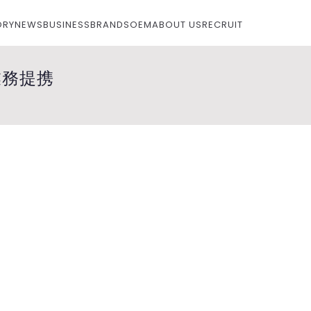
ORY
NEWS
BUSINESS
BRANDS
OEM
ABOUT US
RECRUIT
カンパニー）
業務提携