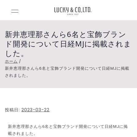
Luck
Lucky&Co.,Lt
d.（ラッキー
y&C
アンドカンパ
新井恵理那さんら6名と宝飾ブラン
ニー）
ド開発について日経MJに掲載されま
o.,Ltd
した。
.（ラ
ホーム
新井恵理那さんら6名と宝飾ブランド開発について日経MJに掲載
されました。
ッキ
ーア
ンド
投稿日:
2023-03-22
カン
新井恵理那さんら6名と宝飾ブランド開発について日経MJに掲
載されました。